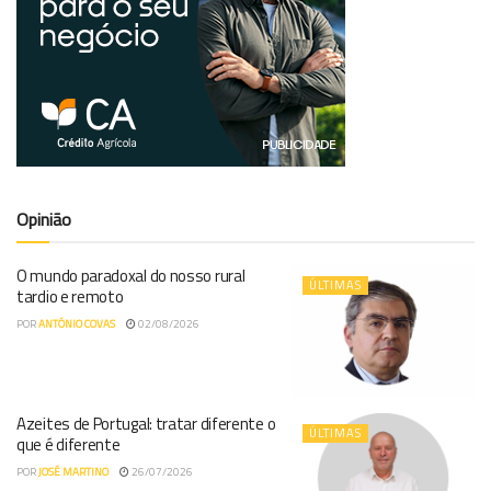
Opinião
O mundo paradoxal do nosso rural
ÚLTIMAS
tardio e remoto
POR
ANTÓNIO COVAS
02/08/2026
Azeites de Portugal: tratar diferente o
ÚLTIMAS
que é diferente
POR
JOSÉ MARTINO
26/07/2026