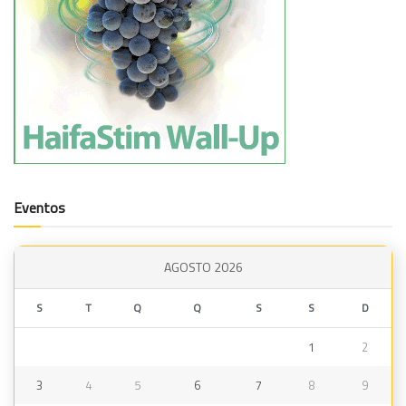
Eventos
AGOSTO 2026
S
T
Q
Q
S
S
D
1
2
3
4
5
6
7
8
9