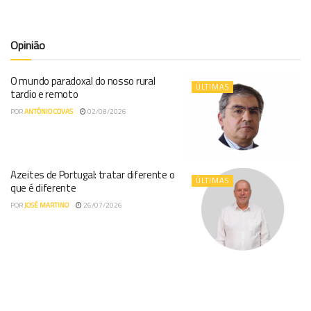
Opinião
O mundo paradoxal do nosso rural
ÚLTIMAS
tardio e remoto
POR
ANTÓNIO COVAS
02/08/2026
Azeites de Portugal: tratar diferente o
ÚLTIMAS
que é diferente
POR
JOSÉ MARTINO
26/07/2026