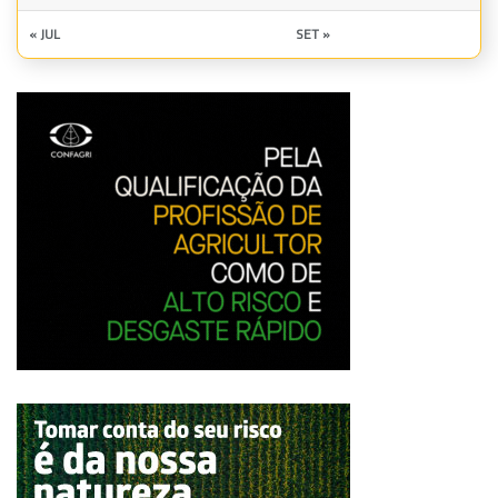
« JUL
SET »