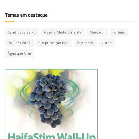
Temas em destaque
Candidaturas PU
Guerra Médio Oriente
Mercosul
ovibeja
PAC pós 2027
Simplificação PAC
Temporais
vinho
Água que Une