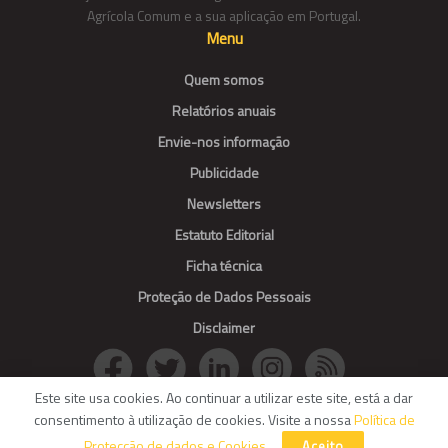
Agrícola Comum e a sua aplicação em Portugal.
Menu
Quem somos
Relatórios anuais
Envie-nos informação
Publicidade
Newsletters
Estatuto Editorial
Ficha técnica
Proteção de Dados Pessoais
Disclaimer
Este site usa cookies. Ao continuar a utilizar este site, está a dar
consentimento à utilização de cookies. Visite a nossa
Política de
© Agroportal. All Rights reserved.
Protecção de dados e Cookies
.
Aceito