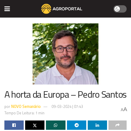
A horta da Europa – Pedro Santos
por
NOVO Semanário
09-03-2024 | 07:43
A
A
Tempo De Leitura: 1 min