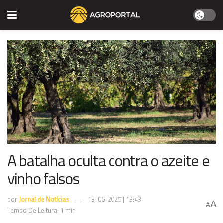
A batalha oculta contra o azeite e
vinho falsos
por
Jornal de Notícias
13-06-2025 | 13:43
A
A
Tempo De Leitura: 1 min