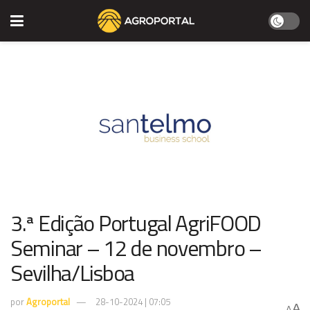
3.ª Edição Portugal AgriFOOD
Seminar – 12 de novembro –
Sevilha/Lisboa
por
Agroportal
28-10-2024 | 07:05
A
A