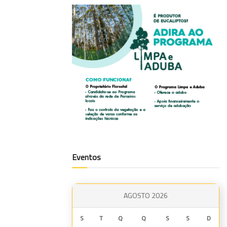
Eventos
AGOSTO 2026
S
T
Q
Q
S
S
D