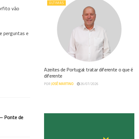
ÚLTIMAS
rfito vão
de perguntas e
Azeites de Portugal: tratar diferente o que é
diferente
POR
JOSÉ MARTINO
26/07/2026
o – Ponte de