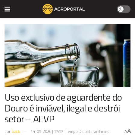
Uso exclusivo de aguardente do
Douro é inviável, ilegal e destrói
setor – AEVP
A
por
Lusa
14-05-2026 | 17:57
Tempo De Leitura: 3 mins
A