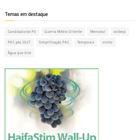
Temas em destaque
Candidaturas PU
Guerra Médio Oriente
Mercosul
ovibeja
PAC pós 2027
Simplificação PAC
Temporais
vinho
Água que Une