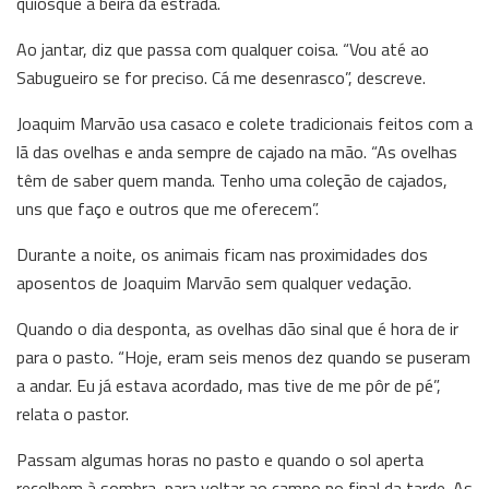
quiosque à beira da estrada.
Ao jantar, diz que passa com qualquer coisa. “Vou até ao
Sabugueiro se for preciso. Cá me desenrasco”, descreve.
Joaquim Marvão usa casaco e colete tradicionais feitos com a
lã das ovelhas e anda sempre de cajado na mão. “As ovelhas
têm de saber quem manda. Tenho uma coleção de cajados,
uns que faço e outros que me oferecem”.
Durante a noite, os animais ficam nas proximidades dos
aposentos de Joaquim Marvão sem qualquer vedação.
Quando o dia desponta, as ovelhas dão sinal que é hora de ir
para o pasto. “Hoje, eram seis menos dez quando se puseram
a andar. Eu já estava acordado, mas tive de me pôr de pé”,
relata o pastor.
Passam algumas horas no pasto e quando o sol aperta
recolhem à sombra, para voltar ao campo no final da tarde. As