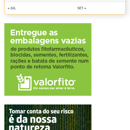
« JUL
SET »