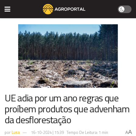
UE adia por um ano regras que
proíbem produtos que advenham
da desflorestação
A
por
Lusa
16-10-2024 | 15:39
Tempo De Leitura: 1 min
A