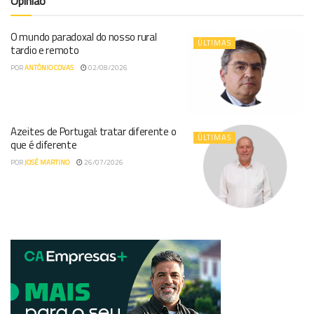
Opinião
O mundo paradoxal do nosso rural
ÚLTIMAS
tardio e remoto
POR
ANTÓNIO COVAS
02/08/2026
Azeites de Portugal: tratar diferente o
ÚLTIMAS
que é diferente
POR
JOSÉ MARTINO
26/07/2026