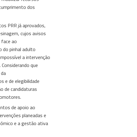
o cumprimento dos
tos PRR já aprovados,
resinagem, cujos avisos
r face ao
 do pinhal adulto
impossível a intervenção
s. Considerando que
 da
s e de elegibilidade
ão de candidaturas
romotores.
ntos de apoio ao
tervenções planeadas e
nómico e a gestão ativa