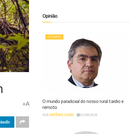
Opinião
ÚLTIMAS
n
O mundo paradoxal do nosso rural tardio e
A
A
remoto
POR
ANTÓNIO COVAS
02/08/2026
nkedIn