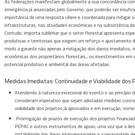
As federações manifestam globalmente a sua concordância co
emergência já anunciadas pelo Governo, que poderão ser insufic
importância de uma resposta célere e coordenada para mitigar 
infraestruturas, nas atividades económicas e na subsistência d
Contudo, importa sublinhar que o setor florestal apresenta espec
produtivas e territoriais que exigem um reforço e ajustamento d
modo a garantir não apenas a mitigação dos danos imediatos,
económicas dos proprietários florestais., os investimentos em 
potencial produtivo e ambiental das áreas afetadas.
Medidas Imediatas: Continuidade e Viabilidade dos
Atendendo à natureza excecional do evento e ao princípio d
consideram imperativo que sejam adotadas medidas concr
viabilidade dos projetos já aprovados e em execução, nom
Prorrogação de prazos de execução dos projetos financia
PEPAC e outros instrumentos de apoio, uma vez que a des
instabilidade das áreas intervencionadas e a necessidade de