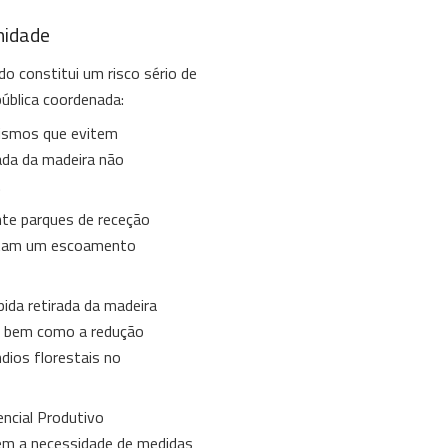
nidade
o constitui um risco sério de
pública coordenada:
nismos que evitem
rada da madeira não
.
nte parques de receção
mitam um escoamento
ida retirada da madeira
s, bem como a redução
dios florestais no
ncial Produtivo
em a necessidade de medidas