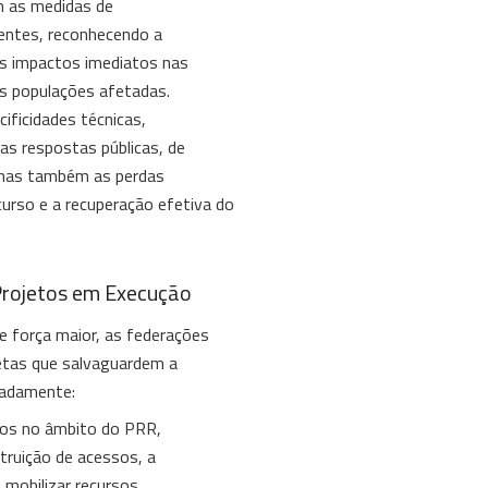
m as medidas de
ientes, reconhecendo a
os impactos imediatos nas
as populações afetadas.
ificidades técnicas,
as respostas públicas, de
 mas também as perdas
curso e a recuperação efetiva do
 Projetos em Execução
e força maior, as federações
etas que salvaguardem a
eadamente:
dos no âmbito do PRR,
truição de acessos, a
 mobilizar recursos