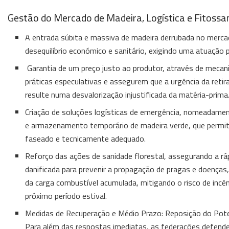
Gestão do Mercado de Madeira, Logística e Fitossa
A entrada súbita e massiva de madeira derrubada no mercad
desequilíbrio económico e sanitário, exigindo uma atuação 
Garantia de um preço justo ao produtor, através de meca
práticas especulativas e assegurem que a urgência da reti
resulte numa desvalorização injustificada da matéria-prima
Criação de soluções logísticas de emergência, nomeadame
e armazenamento temporário de madeira verde, que per
faseado e tecnicamente adequado.
Reforço das ações de sanidade florestal, assegurando a ráp
danificada para prevenir a propagação de pragas e doença
da carga combustível acumulada, mitigando o risco de incên
próximo período estival.
Medidas de Recuperação e Médio Prazo: Reposição do Pote
Para além das respostas imediatas, as federações defend