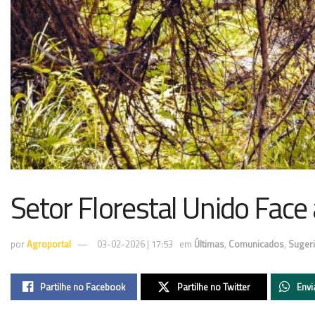
Setor Florestal Unido Face
por
Agroportal
03-02-2026 | 17:53
em
Últimas
,
Comunicados
,
Suger
Partilhe no Facebook
Partilhe no Twitter
Envi