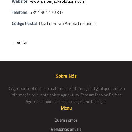
Website
www.amberjacksolutions.com
Telefone
+351 964 470 312
Código Postal
Rua Francisco Arruda Furtado 1
← Voltar
Sobre Nós
O Agroportal.pt é uma plataforma de informação digital que reúne a
informação relevante sobre agricultura. Tem um foco na Política
Agrícola Comum e a sua aplicação em Portugal.
Menu
Quem somos
Relatórios anuais