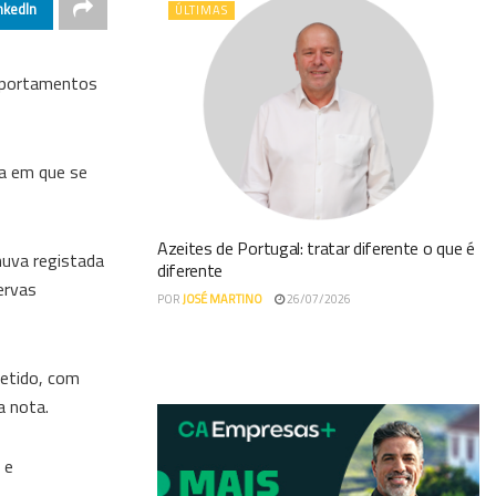
nkedIn
ÚLTIMAS
omportamentos
ca em que se
Azeites de Portugal: tratar diferente o que é
huva registada
diferente
ervas
POR
JOSÉ MARTINO
26/07/2026
etido, com
a nota.
 e