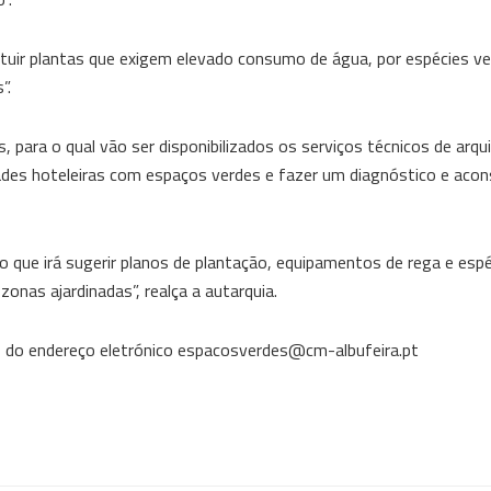
tituir plantas que exigem elevado consumo de água, por espécies v
”.
para o qual vão ser disponibilizados os serviços técnicos de arqu
idades hoteleiras com espaços verdes e fazer um diagnóstico e ac
o que irá sugerir planos de plantação, equipamentos de rega e espé
onas ajardinadas”, realça a autarquia.
és do endereço eletrónico espacosverdes@cm-albufeira.pt