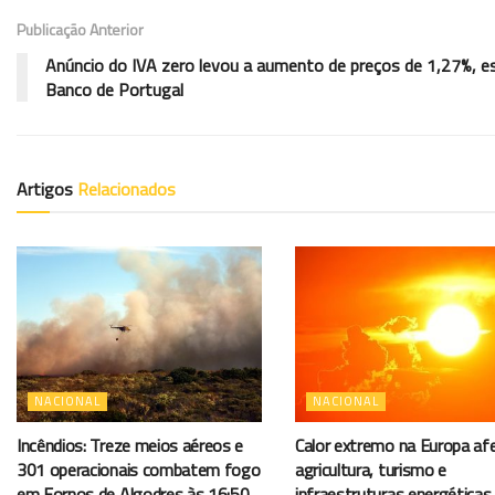
Publicação Anterior
Anúncio do IVA zero levou a aumento de preços de 1,27%, e
Banco de Portugal
Artigos
Relacionados
NACIONAL
NACIONAL
Incêndios: Treze meios aéreos e
Calor extremo na Europa af
301 operacionais combatem fogo
agricultura, turismo e
em Fornos de Algodres às 16:50
infraestruturas energéticas