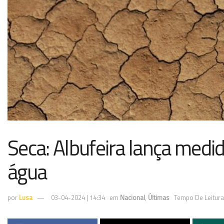
Seca: Albufeira lança medi
água
por
Lusa
03-04-2024 | 14:34
em
Nacional
,
Últimas
Tempo De Leitura