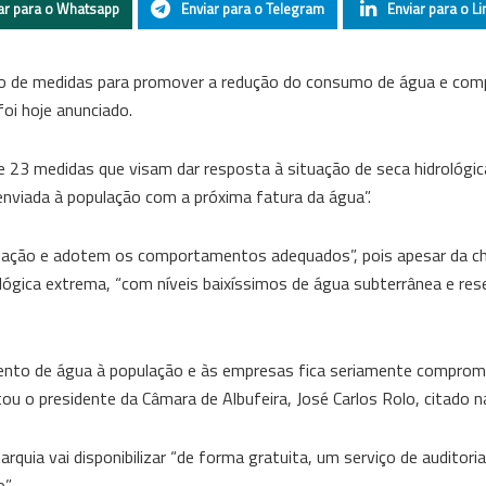
ar para o Whatsapp
Enviar para o Telegram
Enviar para o Li
junto de medidas para promover a redução do consumo de água e c
oi hoje anunciado.
 23 medidas que visam dar resposta à situação de seca hidrológi
 enviada à população com a próxima fatura da água”.
tuação e adotem os comportamentos adequados”, pois apesar da c
lógica extrema, “com níveis baixíssimos de água subterrânea e res
ento de água à população e às empresas fica seriamente comprom
tou o presidente da Câmara de Albufeira, José Carlos Rolo, citado n
uia vai disponibilizar “de forma gratuita, um serviço de auditoria
”.