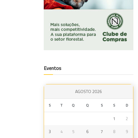
Eventos
AGOSTO 2026
S
T
Q
Q
S
S
D
1
2
3
4
5
6
7
8
9