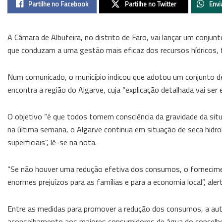
Partilhe no Facebook
Partilhe no Twitter
Envi
A Câmara de Albufeira, no distrito de Faro, vai lançar um con
que conduzam a uma gestão mais eficaz dos recursos hídricos, f
Num comunicado, o município indicou que adotou um conjunto de
encontra a região do Algarve, cuja “explicação detalhada vai ser
O objetivo “é que todos tomem consciência da gravidade da si
na última semana, o Algarve continua em situação de seca hidro
superficiais”, lê-se na nota.
“Se não houver uma redução efetiva dos consumos, o fornecim
enormes prejuízos para as famílias e para a economia local”, aler
Entre as medidas para promover a redução dos consumos, a autarq
aconselhamento aos maiores consumidores de água do concelho