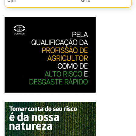
« JUL
SET »