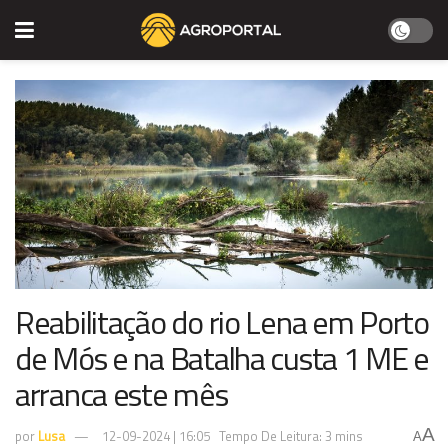
Reabilitação do rio Lena em Porto
de Mós e na Batalha custa 1 ME e
arranca este mês
A
por
Lusa
12-09-2024 | 16:05
Tempo De Leitura: 3 mins
A