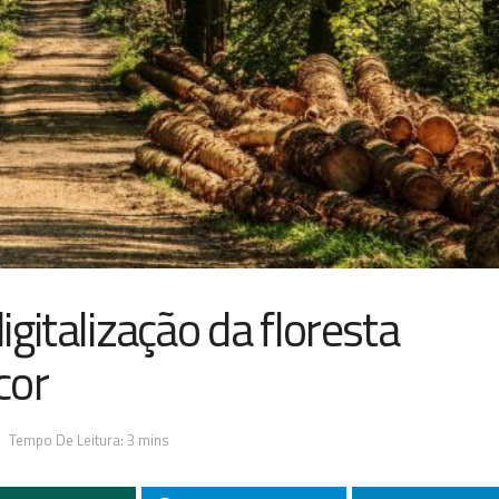
igitalização da floresta
cor
Tempo De Leitura: 3 mins