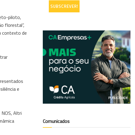
to-piloto,
 florestal”,
m contexto de
trar
presentados
iliência e
 NOS, Altri
inâmica
Comunicados