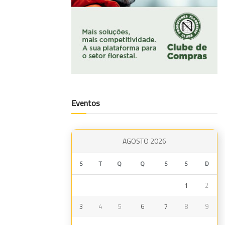
Eventos
AGOSTO 2026
S
T
Q
Q
S
S
D
1
2
3
4
5
6
7
8
9