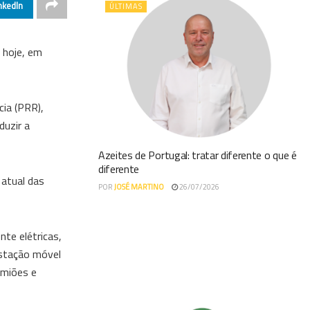
nkedIn
ÚLTIMAS
 hoje, em
cia (PRR),
duzir a
Azeites de Portugal: tratar diferente o que é
diferente
 atual das
POR
JOSÉ MARTINO
26/07/2026
te elétricas,
estação móvel
amiões e