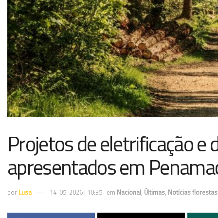
Projetos de eletrificação e d
apresentados em Penama
por
Lusa
14-05-2026 | 10:35
em
Nacional
,
Últimas
,
Notícias florestas