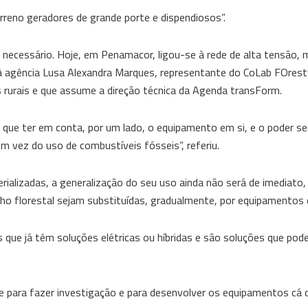
rreno geradores de grande porte e dispendiosos”.
é necessário. Hoje, em Penamacor, ligou-se à rede de alta tensão, 
ou à agência Lusa Alexandra Marques, representante do CoLab FOres
 rurais e que assume a direção técnica da Agenda transForm.
á que ter em conta, por um lado, o equipamento em si, e o poder ser
em vez do uso de combustíveis fósseis”, referiu.
rializadas, a generalização do seu uso ainda não será de imediato
ho florestal sejam substituídas, gradualmente, por equipamentos e
 que já têm soluções elétricas ou híbridas e são soluções que po
e para fazer investigação e para desenvolver os equipamentos cá 