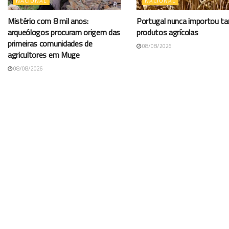
NACIONAL
NACIONAL
Mistério com 8 mil anos:
Portugal nunca importou t
arqueólogos procuram origem das
produtos agrícolas
primeiras comunidades de
08/08/2026
agricultores em Muge
08/08/2026