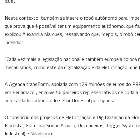
país”.
Neste contexto, também se insere o robô autónomo para limpeza
que prova que é possível ter um equipamento autónomo, que faz 
explicou Alexandra Marques, ressalvando que, “depois, o robô t
incêndio”.
“Cada vez mais a legislação nacional e também europeia coloca re
mecanismos, como este da digitalização e da eletrificação, qu
A Agenda transForm, apoiada com 129 milhões de euros do PRR p
em Penamacor, envolve 56 parceiros representativos de toda a cad
neutralidade carbónica do setor florestal português.
O consórcio dos projetos de Eletrificação e Digitalização da Fl
Florestal, Florecha, Sonae Arauco, Unimadeiras, Trigger Syste
Industrial) e Neadvance.