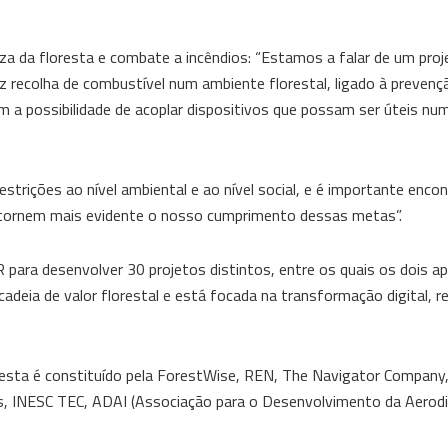
 da floresta e combate a incêndios: “Estamos a falar de um proje
recolha de combustível num ambiente florestal, ligado à prevenção
em a possibilidade de acoplar dispositivos que possam ser úteis nu
strições ao nível ambiental e ao nível social, e é importante encon
e tornem mais evidente o nosso cumprimento dessas metas”.
ara desenvolver 30 projetos distintos, entre os quais os dois a
eia de valor florestal e está focada na transformação digital, res
oresta é constituído pela ForestWise, REN, The Navigator Company,
ms, INESC TEC, ADAI (Associação para o Desenvolvimento da Aerod