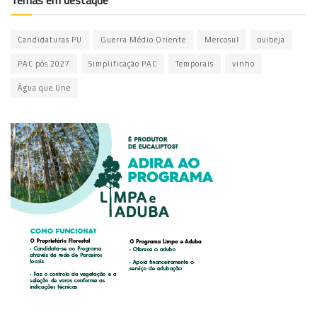
Temas em destaque
Candidaturas PU
Guerra Médio Oriente
Mercosul
ovibeja
PAC pós 2027
Simplificação PAC
Temporais
vinho
Água que Une