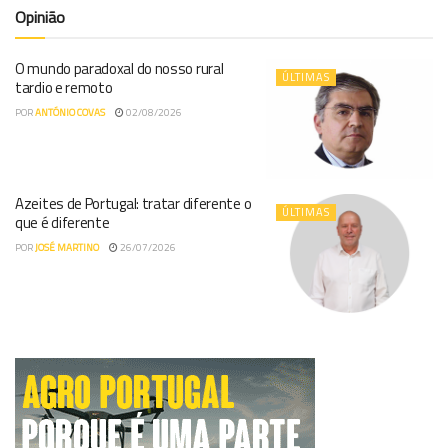
Opinião
O mundo paradoxal do nosso rural
ÚLTIMAS
tardio e remoto
POR
ANTÓNIO COVAS
02/08/2026
Azeites de Portugal: tratar diferente o
ÚLTIMAS
que é diferente
POR
JOSÉ MARTINO
26/07/2026