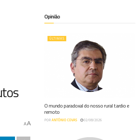
Opinião
ÚLTIMAS
utos
O mundo paradoxal do nosso rural tardio e
remoto
POR
ANTÓNIO COVAS
02/08/2026
A
A