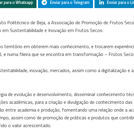
ar para o Whatsapp
Enviar para o Telegram
Enviar para o Li
tuto Politécnico de Beja, a Associação de Promoção de Frutos Sec
o em Sustentabilidade e Inovação em Frutos Secos.
o território em obterem mais conhecimento, e trocarem experiênc
al, e numa fileira que se encontra em transformação – Frutos Seco
stentabilidade, inovação, mercados, assim como a digitalização e a
égia de evolução e desenvolvimento, disseminar conhecimento técn
ições académicas, para a criação e divulgação de conhecimento das
ação entre academia e produção, fomentando uma relação onde a a
 campo, assim como de promoção de práticas e produtos que contri
ndo o valor acrescentado.