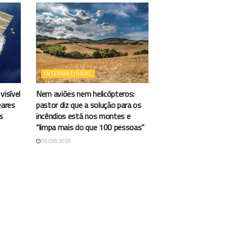
INTERNACIONAL
visível
Nem aviões nem helicópteros:
eares
pastor diz que a solução para os
s
incêndios está nos montes e
“limpa mais do que 100 pessoas”
05/08/2026