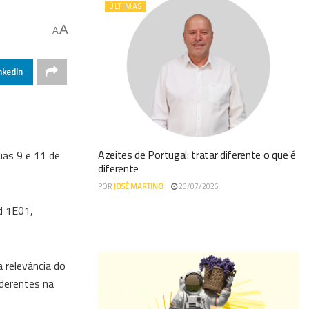
ÚLTIMAS
A
A
nkedIn
Azeites de Portugal: tratar diferente o que é
ias 9 e 11 de
diferente
POR
JOSÉ MARTINO
26/07/2026
d 1E01,
 relevância do
aderentes na