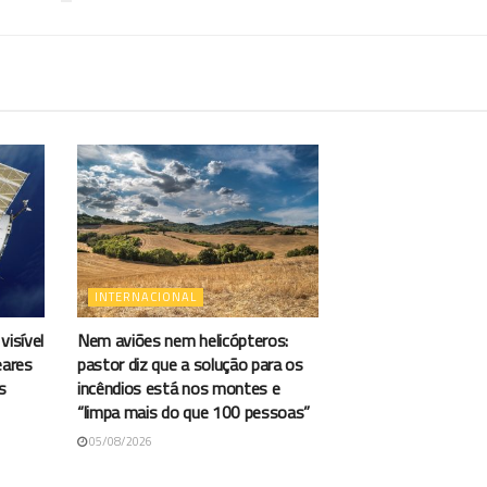
INTERNACIONAL
visível
Nem aviões nem helicópteros:
eares
pastor diz que a solução para os
s
incêndios está nos montes e
“limpa mais do que 100 pessoas”
05/08/2026