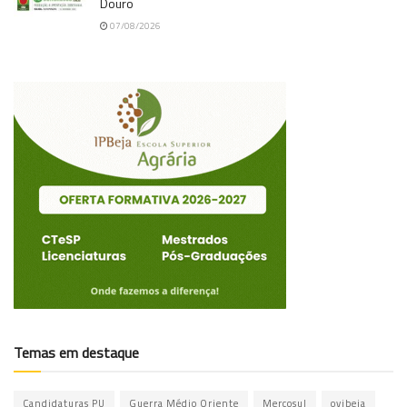
Douro
07/08/2026
Temas em destaque
Candidaturas PU
Guerra Médio Oriente
Mercosul
ovibeja