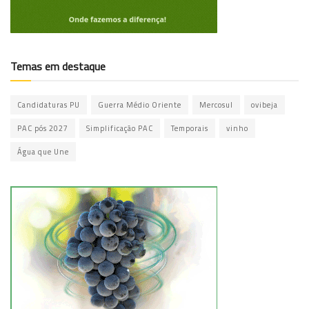
Temas em destaque
Candidaturas PU
Guerra Médio Oriente
Mercosul
ovibeja
PAC pós 2027
Simplificação PAC
Temporais
vinho
Água que Une