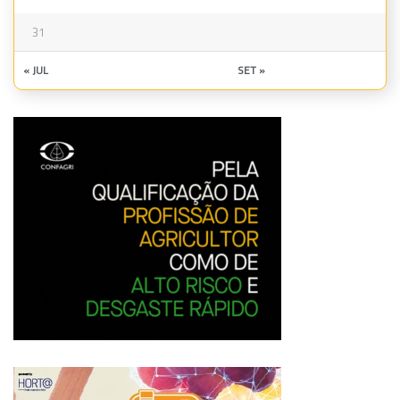
31
« JUL
SET »