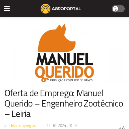
Oferta de Emprego: Manuel
Querido – Engenheiro Zootécnico
– Leiria
por
Net-Empregos
22-10-2024 | 07:03
A
A