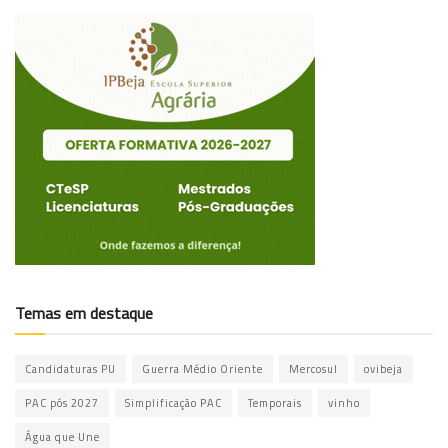
Temas em destaque
Candidaturas PU
Guerra Médio Oriente
Mercosul
ovibeja
PAC pós 2027
Simplificação PAC
Temporais
vinho
Água que Une