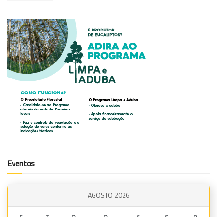
Eventos
AGOSTO 2026
S
T
Q
Q
S
S
D