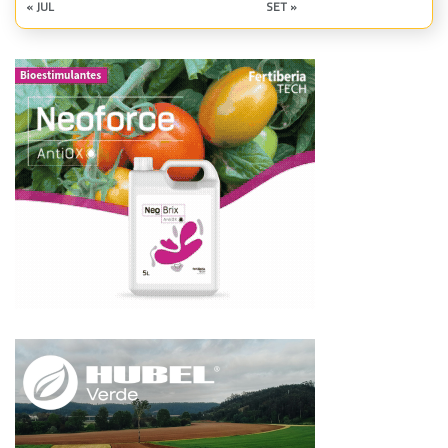
« JUL
SET »