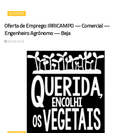
OFERTAS
Oferta de Emprego: IRRICAMPO — Comercial —
Engenheiro Agrónomo — Beja
06/08/2026