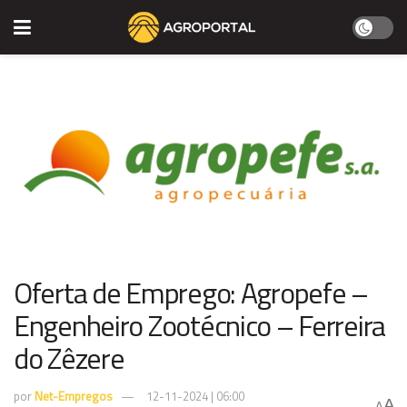
Oferta de Emprego: Agropefe –
Engenheiro Zootécnico – Ferreira
do Zêzere
por
Net-Empregos
12-11-2024 | 06:00
A
A