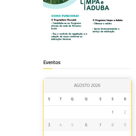
Eventos
AGOSTO 2026
S
T
Q
Q
S
S
D
1
2
3
4
5
6
7
8
9