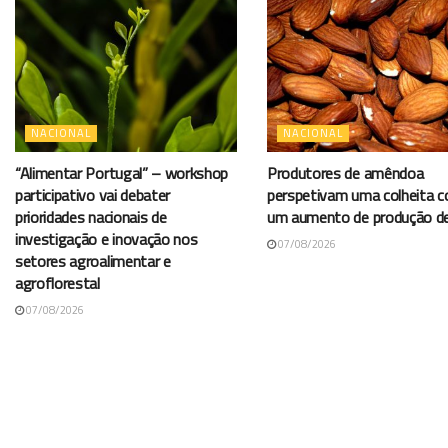
NACIONAL
NACIONAL
“Alimentar Portugal” – workshop
Produtores de amêndoa
participativo vai debater
perspetivam uma colheita 
prioridades nacionais de
um aumento de produção d
investigação e inovação nos
07/08/2026
setores agroalimentar e
agroflorestal
07/08/2026