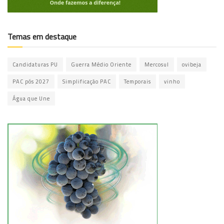
Temas em destaque
Candidaturas PU
Guerra Médio Oriente
Mercosul
ovibeja
PAC pós 2027
Simplificação PAC
Temporais
vinho
Água que Une