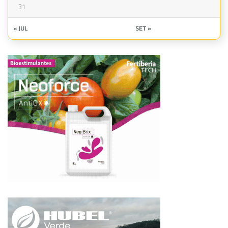
31
« JUL
SET »