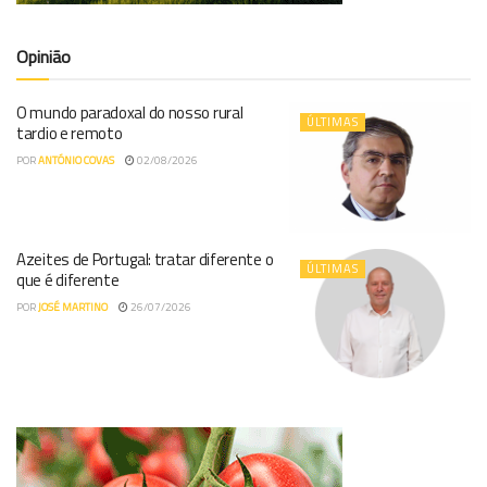
Opinião
O mundo paradoxal do nosso rural
ÚLTIMAS
tardio e remoto
POR
ANTÓNIO COVAS
02/08/2026
Azeites de Portugal: tratar diferente o
ÚLTIMAS
que é diferente
POR
JOSÉ MARTINO
26/07/2026