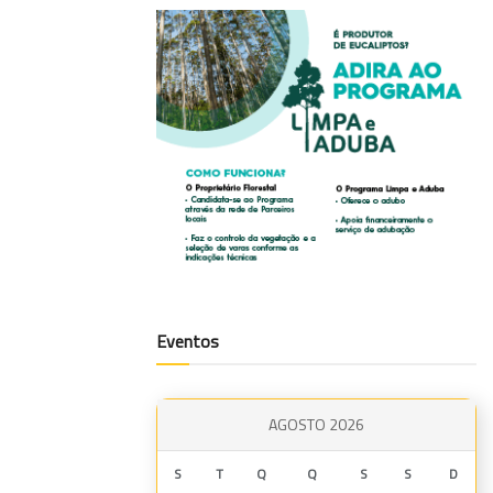
Eventos
AGOSTO 2026
S
T
Q
Q
S
S
D