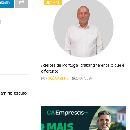
nkedIn
ÚLTIMAS
]
Azeites de Portugal: tratar diferente o que é
diferente
POR
JOSÉ MARTINO
26/07/2026
lham no escuro