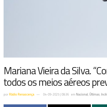
Mariana Vieira da Silva. “
todos os meios aéreos prev
por
Rádio Renascença
04-09-2025 | 08:36
em
Nacional
,
Últimas
,
Incê