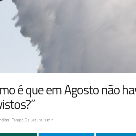
Como é que em Agosto não ha
istos?”
ndios
Tempo De Leitura: 1 min