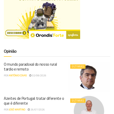
Opinião
O mundo paradoxal do nosso rural
ÚLTIMAS
tardio e remoto
POR
ANTÓNIO COVAS
02/08/2026
Azeites de Portugal: tratar diferente o
ÚLTIMAS
que é diferente
POR
JOSÉ MARTINO
26/07/2026