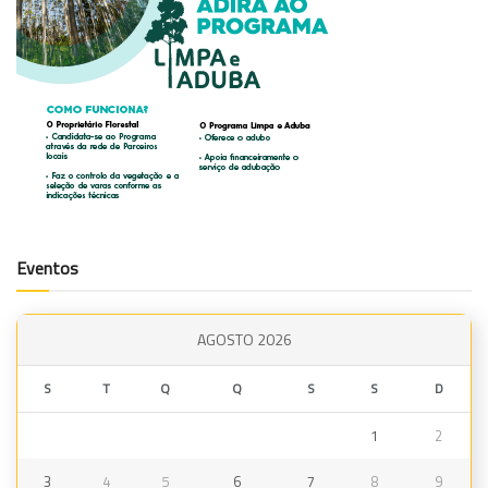
Eventos
AGOSTO 2026
S
T
Q
Q
S
S
D
1
2
3
4
5
6
7
8
9