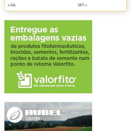
« JUL
SET »