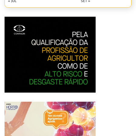
« JUL
SET »