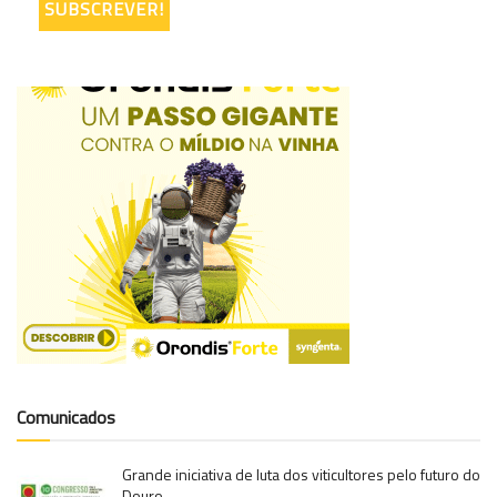
Comunicados
Grande iniciativa de luta dos viticultores pelo futuro do
Douro