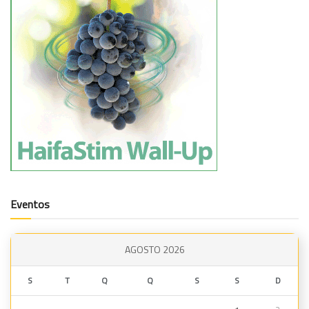
Eventos
AGOSTO 2026
S
T
Q
Q
S
S
D