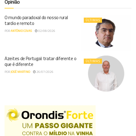
Opinião
O mundo paradoxal do nosso rural
ÚLTIMAS
tardio e remoto
POR
ANTÓNIO COVAS
02/08/2026
Azeites de Portugal: tratar diferente o
ÚLTIMAS
que é diferente
POR
JOSÉ MARTINO
26/07/2026