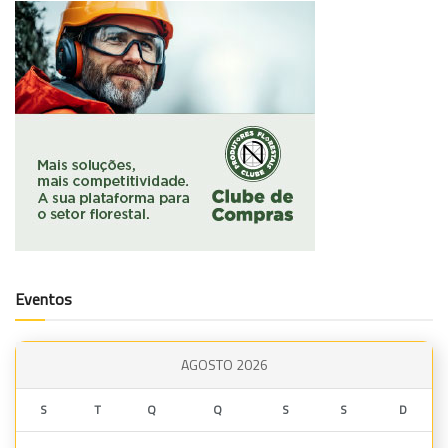
Eventos
AGOSTO 2026
S
T
Q
Q
S
S
D