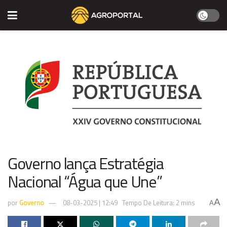
Governo lança Estratégia
Nacional “Água que Une”
A
por
Governo
08-03-2025 | 12:49
Tempo De Leitura: 2 mins
A