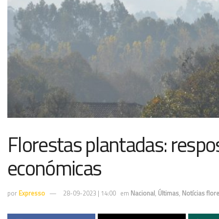
Florestas plantadas: respos
económicas
por
Expresso
28-09-2023 | 14:00
em
Nacional
,
Últimas
,
Notícias flor