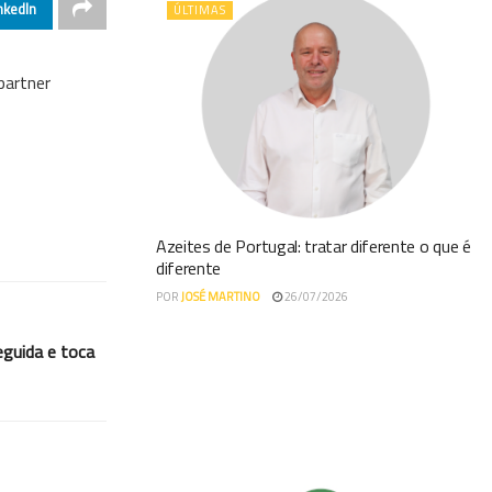
nkedIn
ÚLTIMAS
partner
Azeites de Portugal: tratar diferente o que é
diferente
POR
JOSÉ MARTINO
26/07/2026
eguida e toca