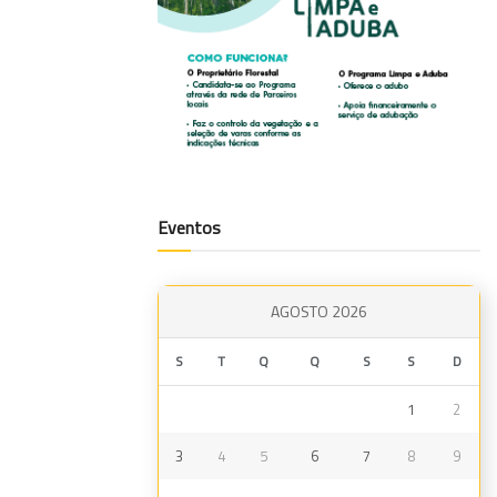
Eventos
AGOSTO 2026
S
T
Q
Q
S
S
D
1
2
3
4
5
6
7
8
9