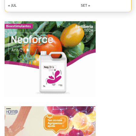
« JUL
SET »