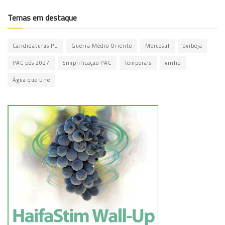
Temas em destaque
Candidaturas PU
Guerra Médio Oriente
Mercosul
ovibeja
PAC pós 2027
Simplificação PAC
Temporais
vinho
Água que Une