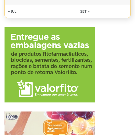
« JUL
SET »