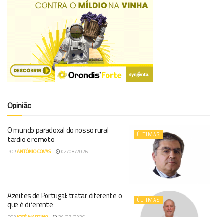
Opinião
O mundo paradoxal do nosso rural
ÚLTIMAS
tardio e remoto
POR
ANTÓNIO COVAS
02/08/2026
Azeites de Portugal: tratar diferente o
ÚLTIMAS
que é diferente
POR
JOSÉ MARTINO
26/07/2026