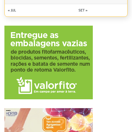
« JUL
SET »