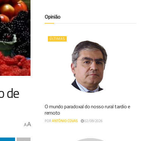
Opinião
ÚLTIMAS
o de
O mundo paradoxal do nosso rural tardio e
remoto
POR
ANTÓNIO COVAS
02/08/2026
A
A