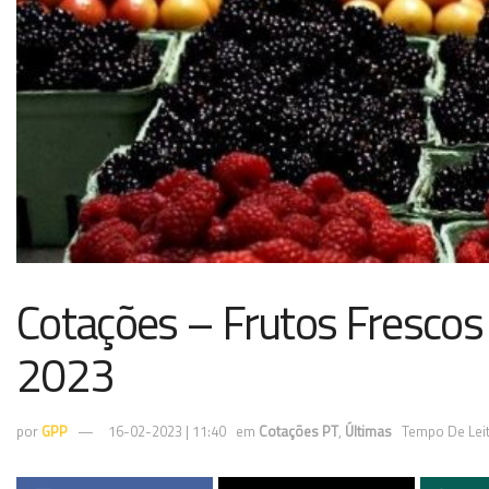
Cotações – Frutos Frescos 
2023
por
GPP
16-02-2023 | 11:40
em
Cotações PT
,
Últimas
Tempo De Leit