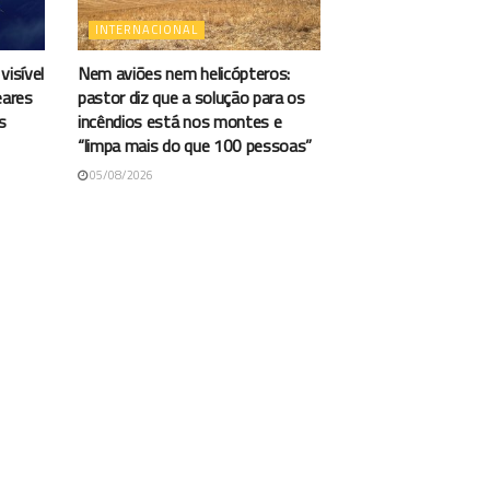
INTERNACIONAL
visível
Nem aviões nem helicópteros:
eares
pastor diz que a solução para os
s
incêndios está nos montes e
“limpa mais do que 100 pessoas”
05/08/2026