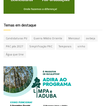
Temas em destaque
Candidaturas PU
Guerra Médio Oriente
Mercosul
ovibeja
PAC pós 2027
Simplificação PAC
Temporais
vinho
Água que Une