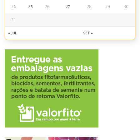
24
25
26
27
28
29
30
31
« JUL
SET »