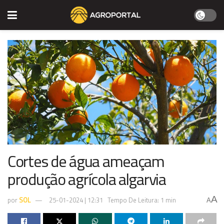
Cortes de água ameaçam
produção agrícola algarvia
A
por
SOL
25-01-2024 | 12:31
Tempo De Leitura: 1 min
A