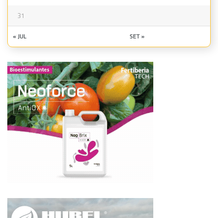
31
« JUL
SET »