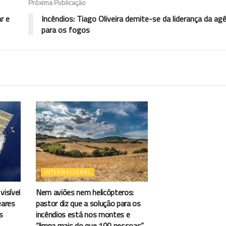
Próxima Publicação
r e
Incêndios: Tiago Oliveira demite-se da liderança da ag
para os fogos
INTERNACIONAL
visível
Nem aviões nem helicópteros:
eares
pastor diz que a solução para os
s
incêndios está nos montes e
“limpa mais do que 100 pessoas”