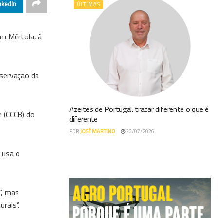
nkedIn
ÚLTIMAS
em Mértola, à
nservação da
Azeites de Portugal: tratar diferente o que é
e (CCCB) do
diferente
POR
JOSÉ MARTINO
26/07/2026
Lusa o
”, mas
rais”.