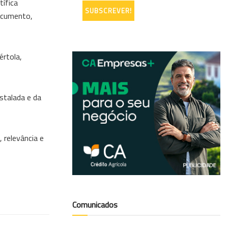
tífica
documento,
értola,
nstalada e da
 relevância e
Comunicados