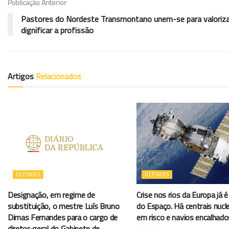
Publicação Anterior
Pastores do Nordeste Transmontano unem-se para valoriza
dignificar a profissão
Artigos
Relacionados
ÚLTIMAS
ÚLTIMAS
Designação, em regime de
Crise nos rios da Europa já é 
substituição, o mestre Luís Bruno
do Espaço. Há centrais nucl
Dimas Fernandes para o cargo de
em risco e navios encalhado
diretor-geral do Gabinete de