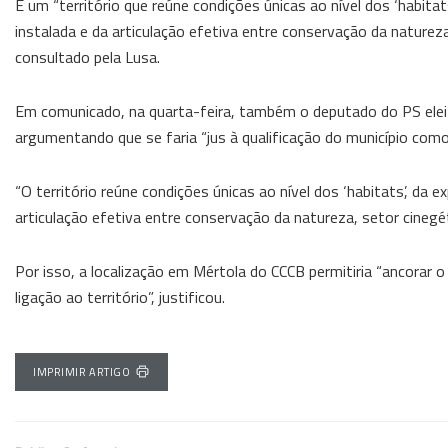
É um “território que reúne condições únicas ao nível dos ‘habita
instalada e da articulação efetiva entre conservação da natureza
consultado pela Lusa.
Em comunicado, na quarta-feira, também o deputado do PS elei
argumentando que se faria “jus à qualificação do município como 
“O território reúne condições únicas ao nível dos ‘habitats’, da 
articulação efetiva entre conservação da natureza, setor cinegét
Por isso, a localização em Mértola do CCCB permitiria “ancorar o
ligação ao território”, justificou.
IMPRIMIR ARTIGO