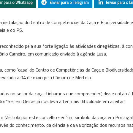
ar para o Whatsapp
Enviar para o Telegram
Enviar para o Li
a instalação do Centro de Competências da Caça e Biodiversidade 
eja e do PS.
 reconhecido pela sua forte ligação às atividades cinegéticas, à co
ónio Carneiro, em comunicado enviado à agência Lusa.
oa, como ‘casa’ do Centro de Competências da Caça e Biodiversidad
, revelada a 04 de maio pela Câmara de Mértola.
adas no setor da caça, tínhamos que compreender”, disse então à 
: “Ser em Oeiras já nos leva a ter mais dificuldade em aceitar”.
em Mértola por este concelho ser “um símbolo da caça em Portugal
vés do conhecimento, da ciência e da valorização dos recursos natu