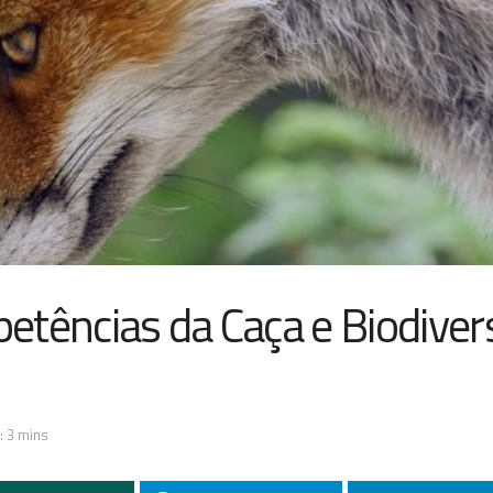
etências da Caça e Biodiver
: 3 mins