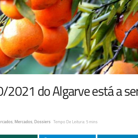
/2021 do Algarve está a se
ercados
,
Mercados
,
Dossiers
Tempo De Leitura: 5 mins