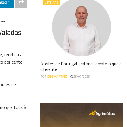
nkedIn
ÚLTIMAS
om
Valadas
e, recebeu a
nco por cento
Azeites de Portugal: tratar diferente o que é
diferente
POR
JOSÉ MARTINO
26/07/2026
cordes de
 no que toca à