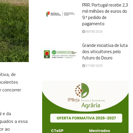
PRR. Portugal recebe 2,3
mil milhões de euros do
9.º pedido de
pagamento
08/08/2026
Grande iniciativa de luta
dos viticultores pelo
futuro do Douro
07/08/2026
tiva, de
xcelentes
e concorrer
l e da
equados a essa
or ao