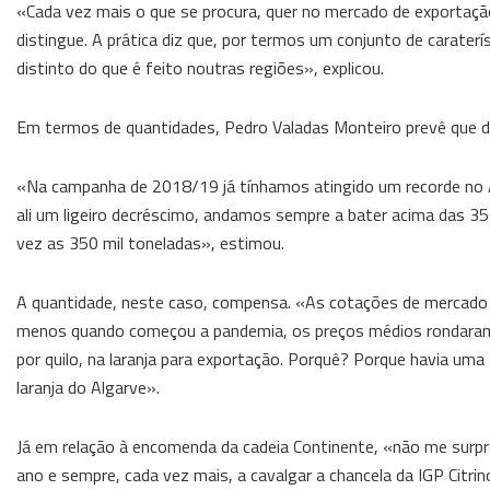
«Cada vez mais o que se procura, quer no mercado de exportação,
distingue. A prática diz que, por termos um conjunto de caraterí
distinto do que é feito noutras regiões», explicou.
Em termos de quantidades, Pedro Valadas Monteiro prevê que de
«Na campanha de 2018/19 já tínhamos atingido um recorde no 
ali um ligeiro decréscimo, andamos sempre a bater acima das 
vez as 350 mil toneladas», estimou.
A quantidade, neste caso, compensa. «As cotações de mercado 
menos quando começou a pandemia, os preços médios rondaram 
por quilo, na laranja para exportação. Porquê? Porque havia uma
laranja do Algarve».
Já em relação à encomenda da cadeia Continente, «não me surp
ano e sempre, cada vez mais, a cavalgar a chancela da IGP Citrin