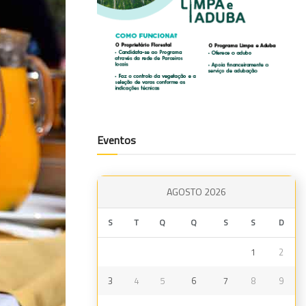
Eventos
AGOSTO 2026
S
T
Q
Q
S
S
D
1
2
3
4
5
6
7
8
9