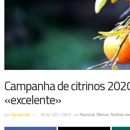
Campanha de citrinos 2020
«excelente»
por
Agroportal
18-02-2021 | 08:52
em
Nacional
,
Últimas
,
Notícias m