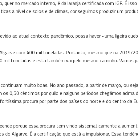
 quer no mercado interno, é da laranja certificada com IGP. É isso
sticas a nível de solos e de climas, conseguimos produzir um produ
vido ao atual contexto pandémico, possa haver «uma ligeira queb
Algarve com 400 mil toneladas. Portanto, mesmo que na 2019/20
350 mil toneladas e esta também vai pelo mesmo caminho. Vamos p
continuam muito boas. No ano passado, a partir de março, ou sej
os 0,50 cêntimos por quilo e nalguns períodos chegámos acima d
 fortíssima procura por parte dos países do norte e do centro da E
reende porque essa procura tem vindo sistematicamente a aument
os do Algarve. É a certificação que está a impulsionar. Essa tendên