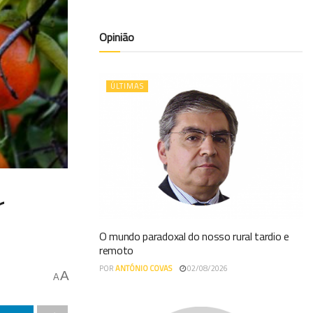
Opinião
ÚLTIMAS
r
O mundo paradoxal do nosso rural tardio e
remoto
POR
ANTÓNIO COVAS
02/08/2026
A
A