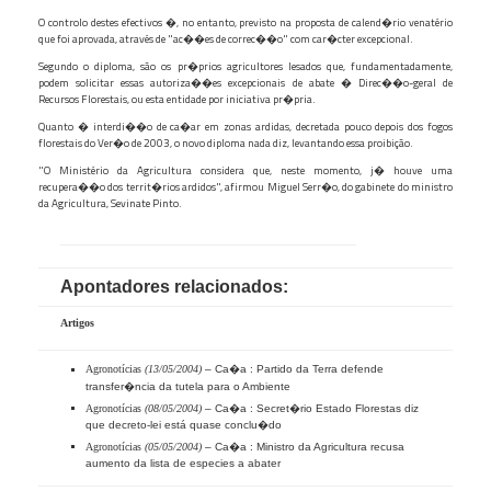
O controlo destes efectivos �, no entanto, previsto na proposta de calend�rio venatério
que foi aprovada, através de "ac��es de correc��o" com car�cter excepcional.
Segundo o diploma, são os pr�prios agricultores lesados que, fundamentadamente,
podem solicitar essas autoriza��es excepcionais de abate � Direc��o-geral de
Recursos Florestais, ou esta entidade por iniciativa pr�pria.
Quanto � interdi��o de ca�ar em zonas ardidas, decretada pouco depois dos fogos
florestais do Ver�o de 2003, o novo diploma nada diz, levantando essa proibição.
"O Ministério da Agricultura considera que, neste momento, j� houve uma
recupera��o dos territ�rios ardidos", afirmou Miguel Serr�o, do gabinete do ministro
da Agricultura, Sevinate Pinto.
Apontadores relacionados:
Artigos
Agronotícias
(13/05/2004)
– Ca�a : Partido da Terra defende
transfer�ncia da tutela para o Ambiente
Agronotícias
(08/05/2004)
– Ca�a : Secret�rio Estado Florestas diz
que decreto-lei está quase conclu�do
Agronotícias
(05/05/2004)
– Ca�a : Ministro da Agricultura recusa
aumento da lista de especies a abater