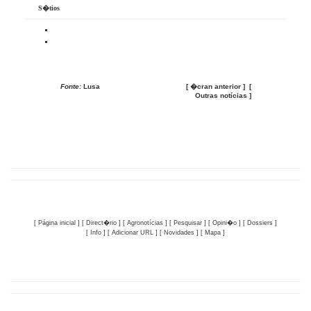
S�tios
Fonte:
Lusa
[ �cran anterior ] [
Outras notícias ]
[ Página inicial ] [ Direct�rio ]
[ Agronotícias ]
[ Pesquisar ]
[ Opini�o ]
[ Dossiers ]
[ Info ]
[ Adicionar URL ]
[ Novidades ]
[ Mapa ]