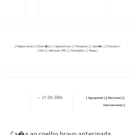
[ Página inicial ] [ Direct�rio ]
[ Agronotícias ]
[ Pesquisar ]
[ Opini�o ]
[ Dossiers ]
[ Info ]
[ Adicionar URL ]
[ Novidades ]
[ Mapa ]
– 21-05-2004
[ Agroportal ] [ Nacional ] [
Internacional ]
Ca�a ao coelho bravo antecipada