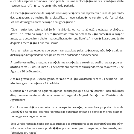
eficaz das especies e como resultado possibilite uma explora��o mais sustent�vel deste
recurso natural", l�-se no pre�mbulo da portaria.
A Federa��o Nacional de Ca�adores e Propriet�rios, que representa quase 90 por cento
dos ca�adores do regime livre, classifica o novo calend�rio venatério de "edital dos
lobbies, dos negociadores de ca�a e da ignor�ncia".
"Quem autorizou este edital [o Ministério da Agricultura] está a estragar o ch�o, a
destruir o resto da ca�a. Os ca�adores do terreno ordenado v�o come�ar a ca�ar
antes, para depois irem abater mais coelhos no terreno livre", afirmou � Lusa o presidente
daquela Federa��o, Eduardo Biscaia.
Para as restantes especies que podem ser abatidas pelos ca�adores, não h� qualquer
distin��o nos períodos de ca�a do terreno ordenado e não ordenado.
A perdiz-vermelha, a segunda esp�cie mais ca�ada a seguir ao coelho bravo, pode ser
abatida entre 03 de Outubro e 31 de Dezembro por todos os ca�adores e a rola entre 22 de
Agosto e 26 de Setembro.
A ca�a grossa (javali, veado, gamo, cor�o e mufl�o) vai decorrer entre 01 de Junho – na
abertura geral da ca�a – e 31 de Maio.
O calend�rio venatério aguarda apenas publicação, que dever� ocorrer "nos próximos
dias, provavelmente ainda esta semana", segundo Miguel Serr�o do Ministério da
Agricultura.
O diploma mant�m a anterior lista de especies de ca�a, recusando a proposta inicial da
Direc��o-Geral dos Recursos Florestais de autorizar este ano o abate de melros, gralhas-
pretas, gaios e pegas rabudas.
Esta versão recusada tinha por base queixas dos agricultores sobre os preju�zos que t�m
sido provocados nas suas produ��es por aquelas quatro especies, actualmente, com
"efectivos avultados".