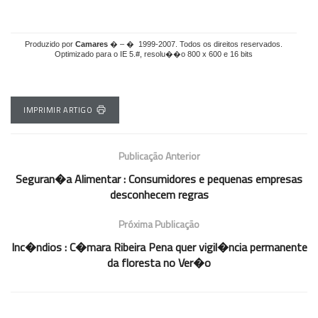
Produzido por
Camares
� – � 1999-2007. Todos os direitos reservados.
Optimizado para o IE 5.#, resolu��o 800 x 600 e 16 bits
IMPRIMIR ARTIGO
Publicação Anterior
Seguran�a Alimentar : Consumidores e pequenas empresas
desconhecem regras
Próxima Publicação
Inc�ndios : C�mara Ribeira Pena quer vigil�ncia permanente
da floresta no Ver�o