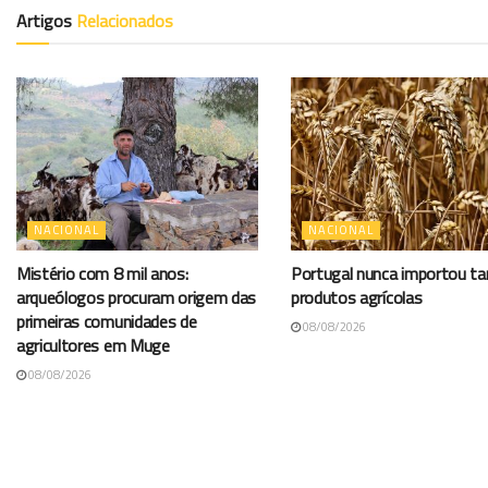
Artigos
Relacionados
NACIONAL
NACIONAL
Mistério com 8 mil anos:
Portugal nunca importou t
arqueólogos procuram origem das
produtos agrícolas
primeiras comunidades de
08/08/2026
agricultores em Muge
08/08/2026