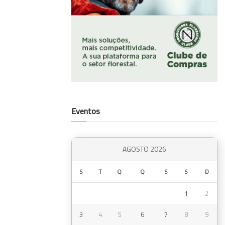
Eventos
AGOSTO 2026
S
T
Q
Q
S
S
D
1
2
3
4
5
6
7
8
9