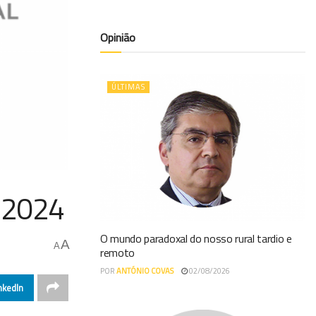
Opinião
ÚLTIMAS
e 2024
O mundo paradoxal do nosso rural tardio e
A
A
remoto
POR
ANTÓNIO COVAS
02/08/2026
nkedIn