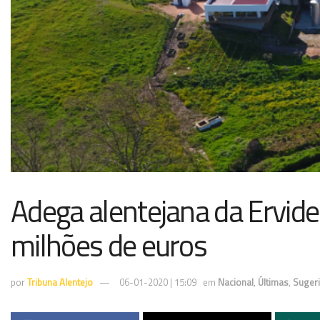
Adega alentejana da Ervide
milhões de euros
por
Tribuna Alentejo
06-01-2020 | 15:09
em
Nacional
,
Últimas
,
Suger