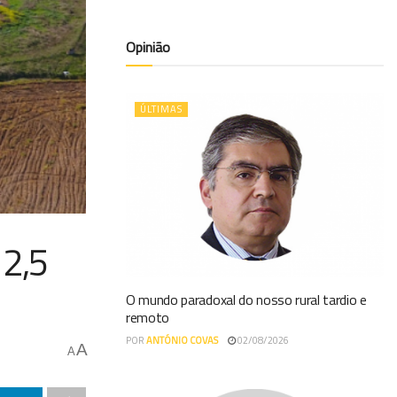
Opinião
ÚLTIMAS
 2,5
O mundo paradoxal do nosso rural tardio e
remoto
POR
ANTÓNIO COVAS
02/08/2026
A
A