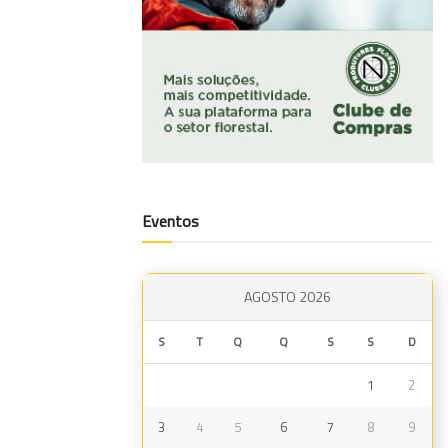
Eventos
AGOSTO 2026
S
T
Q
Q
S
S
D
1
2
3
4
5
6
7
8
9