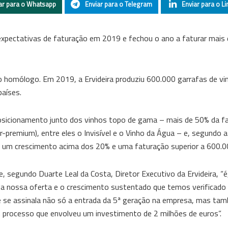
ar para o Whatsapp
Enviar para o Telegram
Enviar para o Li
expectativas de faturação em 2019 e fechou o ano a faturar mais 
homólogo. Em 2019, a Ervideira produziu 600.000 garrafas de vin
países.
osicionamento junto dos vinhos topo de gama – mais de 50% da f
premium), entre eles o Invisível e o Vinho da Água – e, segundo a
m um crescimento acima dos 20% e uma faturação superior a 600.0
segundo Duarte Leal da Costa, Diretor Executivo da Ervideira, “é
z da nossa oferta e o crescimento sustentado que temos verificad
e se assinala não só a entrada da 5ª geração na empresa, mas ta
num processo que envolveu um investimento de 2 milhões de euros”.