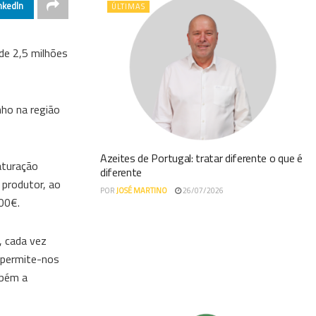
nkedIn
ÚLTIMAS
de 2,5 milhões
ho na região
Azeites de Portugal: tratar diferente o que é
aturação
diferente
 produtor, ao
POR
JOSÉ MARTINO
26/07/2026
00€.
, cada vez
o permite-nos
mbém a