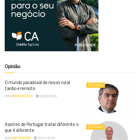
Opinião
O mundo paradoxal do nosso rural
ÚLTIMAS
tardio e remoto
POR
ANTÓNIO COVAS
02/08/2026
Azeites de Portugal: tratar diferente o
ÚLTIMAS
que é diferente
POR
JOSÉ MARTINO
26/07/2026